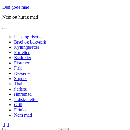
Gå
Den gode mad
til
Nem og hurtig mad
indholdet
Pasta og risotto
Brød og bagværk
Kyllingeretter
Forretter
Kødretter
Risretter
Fisk
Desserter
Supper
Thai
fjerkræ
simremad
Indiske retter
Grill
Drinks
Nem mad
Søg