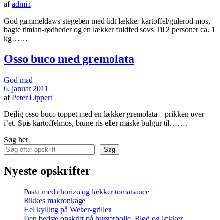
af
admin
God gammeldaws stegeben med lidt lækker kartoffel/gulerod-mos,
bagte timian-rødbeder og en lækker fuldfed sovs Til 2 personer ca. 1
kg……
Osso buco med gremolata
God mad
6. januar 2011
af
Peter Lippert
Dejlig osso buco toppet med en lækker gremolata – prikken over
i’et. Spis kartoffelmos, brune ris eller måske bulgur til…….
Søg her
Søg
Nyeste opskrifter
Pasta med chorizo og lækker tomatsauce
Rikkes makronkage
Hel kylling på Weber-grillen
Den bedste opskrift på burgerbolle. Blød og lækker.