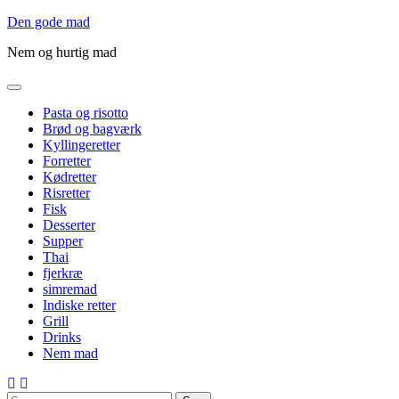
Gå
Den gode mad
til
Nem og hurtig mad
indholdet
Pasta og risotto
Brød og bagværk
Kyllingeretter
Forretter
Kødretter
Risretter
Fisk
Desserter
Supper
Thai
fjerkræ
simremad
Indiske retter
Grill
Drinks
Nem mad
Søg