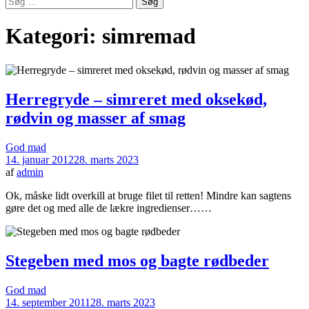
efter:
Kategori:
simremad
Herregryde – simreret med oksekød,
rødvin og masser af smag
God mad
14. januar 2012
28. marts 2023
af
admin
Ok, måske lidt overkill at bruge filet til retten! Mindre kan sagtens
gøre det og med alle de lækre ingredienser……
Stegeben med mos og bagte rødbeder
God mad
14. september 2011
28. marts 2023