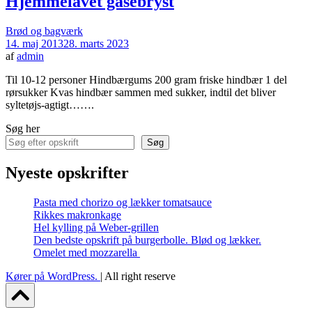
Hjemmelavet gåsebryst
Brød og bagværk
14. maj 2013
28. marts 2023
af
admin
Til 10-12 personer Hindbærgums 200 gram friske hindbær 1 del
rørsukker Kvas hindbær sammen med sukker, indtil det bliver
syltetøjs-agtigt…….
Søg her
Søg
Nyeste opskrifter
Pasta med chorizo og lækker tomatsauce
Rikkes makronkage
Hel kylling på Weber-grillen
Den bedste opskrift på burgerbolle. Blød og lækker.
Omelet med mozzarella
Kører på WordPress.
|
All right reserve