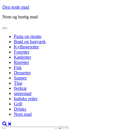
Gå
Den gode mad
til
Nem og hurtig mad
indholdet
Pasta og risotto
Brød og bagværk
Kyllingeretter
Forretter
Kødretter
Risretter
Fisk
Desserter
Supper
Thai
fjerkræ
simremad
Indiske retter
Grill
Drinks
Nem mad
Søg