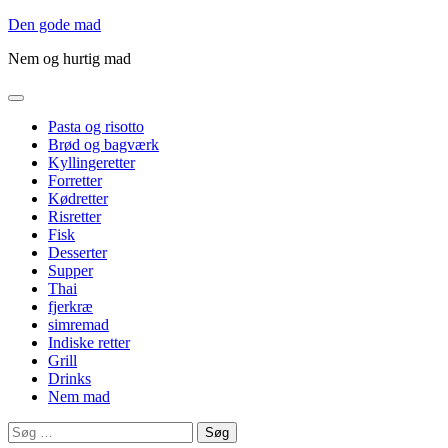
Gå
Den gode mad
til
Nem og hurtig mad
indholdet
Pasta og risotto
Brød og bagværk
Kyllingeretter
Forretter
Kødretter
Risretter
Fisk
Desserter
Supper
Thai
fjerkræ
simremad
Indiske retter
Grill
Drinks
Nem mad
Søg
efter: