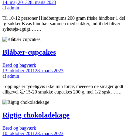
14. maj 2013
28. marts 2023
af
admin
Til 10-12 personer Hindbærgums 200 gram friske hindbær 1 del
rørsukker Kvas hindbær sammen med sukker, indtil det bliver
syltetøjs-agtigt…….
Blåbær-cupcakes
Brød og bagværk
13. oktober 2011
28. marts 2023
af
admin
Toppings er tydeligvis ikke min force, meeeeen de smager godt
alligevel 🙂 15-20 smukke cupcakes 200 g. mel 1/2 spsk…….
Rigtig chokoladekage
Brød og bagværk
10. oktober 2011
28. marts 2023