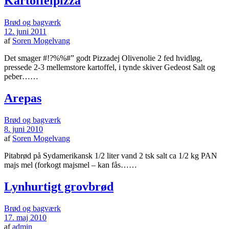
Kartoffelpizza
Brød og bagværk
12. juni 2011
af
Soren Mogelvang
Det smager #!?%%#” godt Pizzadej Olivenolie 2 fed hvidløg,
pressede 2-3 mellemstore kartoffel, i tynde skiver Gedeost Salt og
peber……
Arepas
Brød og bagværk
8. juni 2010
af
Soren Mogelvang
Pitabrød på Sydamerikansk 1/2 liter vand 2 tsk salt ca 1/2 kg PAN
majs mel (forkogt majsmel – kan fås……
Lynhurtigt grovbrød
Brød og bagværk
17. maj 2010
af
admin