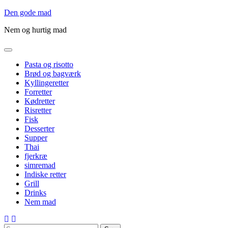
Gå
Den gode mad
til
Nem og hurtig mad
indholdet
Pasta og risotto
Brød og bagværk
Kyllingeretter
Forretter
Kødretter
Risretter
Fisk
Desserter
Supper
Thai
fjerkræ
simremad
Indiske retter
Grill
Drinks
Nem mad
Søg