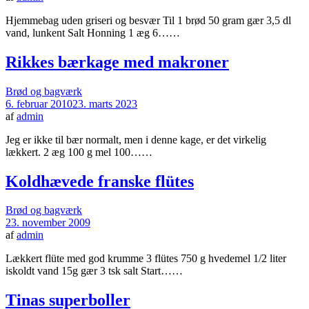
Hjemmebag uden griseri og besvær Til 1 brød 50 gram gær 3,5 dl
vand, lunkent Salt Honning 1 æg 6……
Rikkes bærkage med makroner
Brød og bagværk
6. februar 2010
23. marts 2023
af
admin
Jeg er ikke til bær normalt, men i denne kage, er det virkelig
lækkert. 2 æg 100 g mel 100……
Koldhævede franske flütes
Brød og bagværk
23. november 2009
af
admin
Lækkert flüte med god krumme 3 flütes 750 g hvedemel 1/2 liter
iskoldt vand 15g gær 3 tsk salt Start……
Tinas superboller