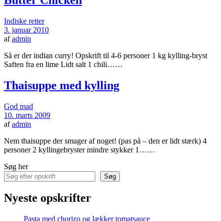
Butter Chicken
Indiske retter
3. januar 2010
af
admin
Så er der indian curry! Opskrift til 4-6 personer 1 kg kylling-bryst
Saften fra en lime Lidt salt 1 chili……
Thaisuppe med kylling
God mad
10. marts 2009
af
admin
Nem thaisuppe der smager af noget! (pas på – den er lidt stærk) 4
personer 2 kyllingebryster mindre stykker 1……
Søg her
Søg
Nyeste opskrifter
Pasta med chorizo og lækker tomatsauce