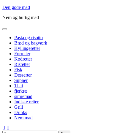
Gå
Den gode mad
til
Nem og hurtig mad
indholdet
Pasta og risotto
Brød og bagværk
Kyllingeretter
Forretter
Kødretter
Risretter
Fisk
Desserter
Supper
Thai
fjerkræ
simremad
Indiske retter
Grill
Drinks
Nem mad
Søg