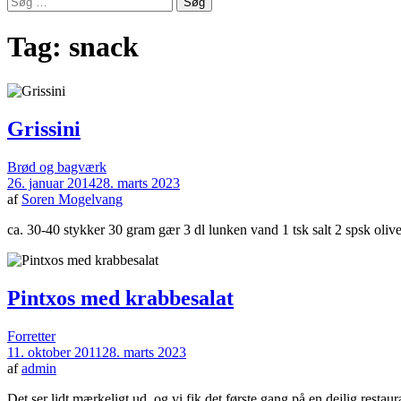
efter:
Tag:
snack
Grissini
Brød og bagværk
26. januar 2014
28. marts 2023
af
Soren Mogelvang
ca. 30-40 stykker 30 gram gær 3 dl lunken vand 1 tsk salt 2 spsk o
Pintxos med krabbesalat
Forretter
11. oktober 2011
28. marts 2023
af
admin
Det ser lidt mærkeligt ud, og vi fik det første gang på en dejlig rest