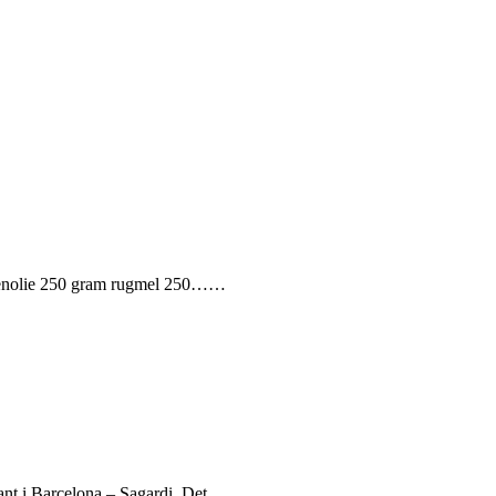
livenolie 250 gram rugmel 250……
aurant i Barcelona – Sagardi. Det……