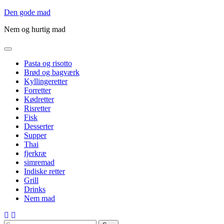
Gå
Den gode mad
til
Nem og hurtig mad
indholdet
Pasta og risotto
Brød og bagværk
Kyllingeretter
Forretter
Kødretter
Risretter
Fisk
Desserter
Supper
Thai
fjerkræ
simremad
Indiske retter
Grill
Drinks
Nem mad
Søg