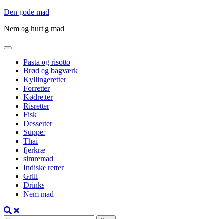
Gå
Den gode mad
til
Nem og hurtig mad
indholdet
Pasta og risotto
Brød og bagværk
Kyllingeretter
Forretter
Kødretter
Risretter
Fisk
Desserter
Supper
Thai
fjerkræ
simremad
Indiske retter
Grill
Drinks
Nem mad
Søg