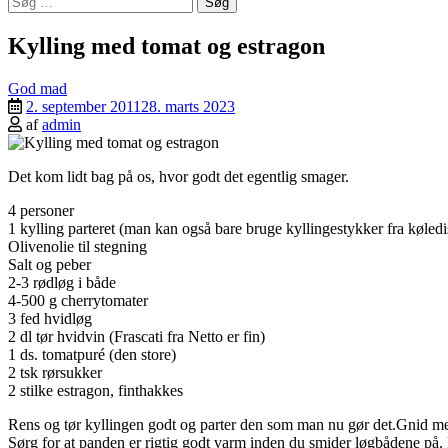
efter:
Kylling med tomat og estragon
God mad
2. september 2011
28. marts 2023
af
admin
Det kom lidt bag på os, hvor godt det egentlig smager.
4 personer
1 kylling parteret (man kan også bare bruge kyllingestykker fra køled
Olivenolie til stegning
Salt og peber
2-3 rødløg i både
4-500 g cherrytomater
3 fed hvidløg
2 dl tør hvidvin (Frascati fra Netto er fin)
1 ds. tomatpuré (den store)
2 tsk rørsukker
2 stilke estragon, finthakkes
Rens og tør kyllingen godt og parter den som man nu gør det.Gnid med
Sørg for at panden er rigtig godt varm inden du smider løgbådene på. De