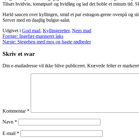
Tilsæt hvidvin, tomatpuré og hvidløg og lad det boble et minuts tid. Sl
Hæld saucen over kyllingen, smid et par estragon-grene ovenpå og stil
Server med en daajlig bulgur-salat.
Udgivet i
God mad
,
Kyllingeretter
,
Nem mad
Indlægsnavigation
Forrige:
Ingefær-marineret laks
Næste:
Stegeben med mos og bagte rødbeder
Skriv et svar
Din e-mailadresse vil ikke blive publiceret.
Krævede felter er marker
Kommentar
*
Navn
*
E-mail
*